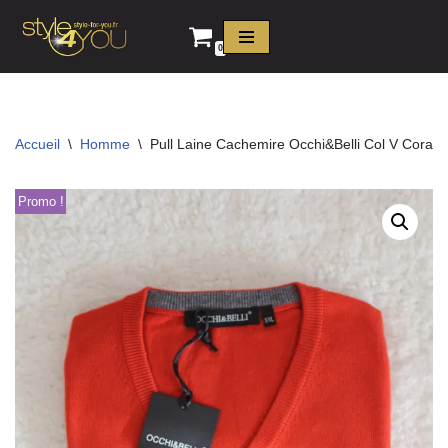
0
Aller
au
contenu
Accueil
\
Homme
\
Pull Laine Cachemire Occhi&Belli Col V Corail
Promo !