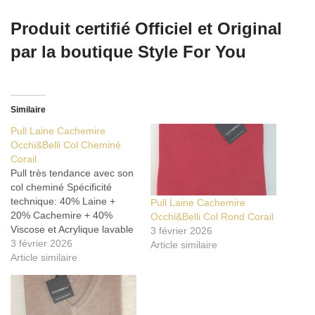
Produit certifié Officiel et Original
par la boutique Style For You
Similaire
Pull Laine Cachemire
Occhi&Belli Col Cheminé
Corail
Pull très tendance avec son
col cheminé Spécificité
technique: 40% Laine +
Pull Laine Cachemire
20% Cachemire + 40%
Occhi&Belli Col Rond Corail
Viscose et Acrylique lavable
3 février 2026
en machine à Froid --> 30°
3 février 2026
Article similaire
(avec filet de lingerie) du M
Article similaire
au XXL