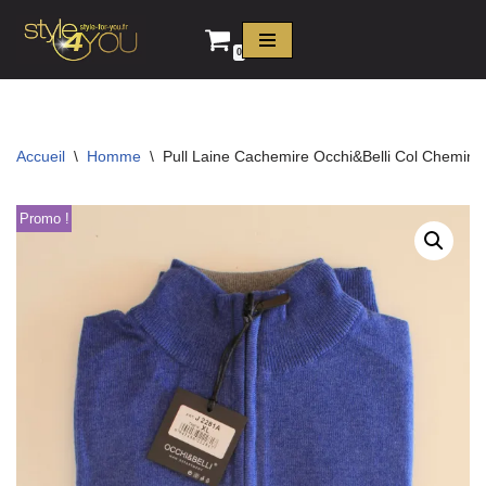
0
Aller
au
contenu
Accueil
\
Homme
\
Pull Laine Cachemire Occhi&Belli Col Cheminé
Promo !